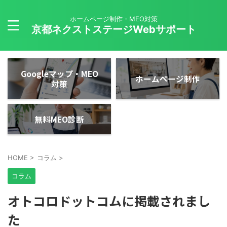
ホームページ制作・MEO対策
京都ネクストステージWebサポート
Googleマップ・MEO
ホームページ制作
対策
無料MEO診断
HOME
>
コラム
>
コラム
オトコロドットコムに掲載されまし
た